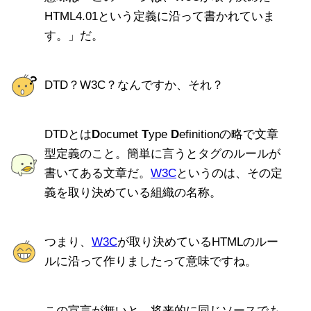
HTML4.01という定義に沿って書かれていま
す。」だ。
DTD？W3C？なんですか、それ？
DTDとは
D
ocumet
T
ype
D
efinitionの略で文章
型定義のこと。簡単に言うとタグのルールが
書いてある文章だ。
W3C
というのは、その定
義を取り決めている組織の名称。
つまり、
W3C
が取り決めているHTMLのルー
ルに沿って作りましたって意味ですね。
この宣言が無いと、将来的に同じソースでも